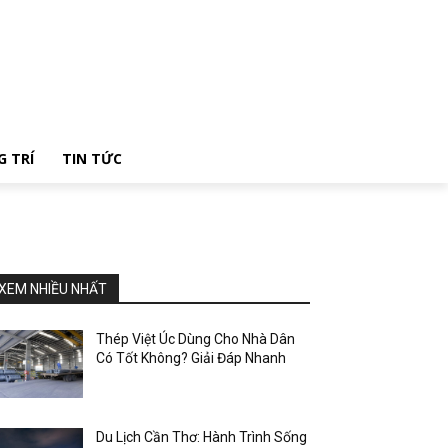
G TRÍ
TIN TỨC
XEM NHIỀU NHẤT
Thép Việt Úc Dùng Cho Nhà Dân
Có Tốt Không? Giải Đáp Nhanh
Du Lịch Cần Thơ: Hành Trình Sống