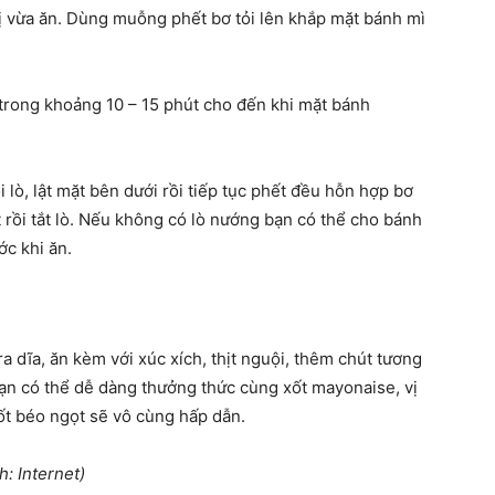
vị vừa ăn. Dùng muỗng phết bơ tỏi lên khắp mặt bánh mì
trong khoảng 10 – 15 phút cho đến khi mặt bánh
i lò, lật mặt bên dưới rồi tiếp tục phết đều hỗn hợp bơ
 rồi tắt lò. Nếu không có lò nướng bạn có thể cho bánh
ớc khi ăn.
a dĩa, ăn kèm với xúc xích, thịt nguội, thêm chút tương
ạn có thể dễ dàng thưởng thức cùng xốt mayonaise, vị
ốt béo ngọt sẽ vô cùng hấp dẫn.
: Internet)