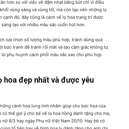
ản hơn so với việc vẽ đậm nhạt bằng bút chì vì điều
 khối vùng sáng và vùng tối, mà còn tạo nên những lọ
 cạnh đó, đây cũng là cách vẽ lọ hoa trang trí được
ức sáng tạo với nhiều màu sắc cuốn hút hơn.
ch lựa chọn số lượng màu phù hợp, tránh dùng quá
bức tranh để tránh rối mắt và tạo cảm giác không tự
m từ phụ huynh cách phối màu sắc sao cho phù hợp
lọ hoa đẹp nhất và được yêu
những cành hoa lung linh nhằm giúp cho bức họa của
 có thể gợi ý cho bé vẽ lọ hoa hồng dành tặng cho mẹ,
hụ nữ 8/3 hay ngày Phụ nữ Việt Nam 20/10. Hay bé có
 cúng tổ tiên hay vẽ bình hoa ly dành tặng cho anh chị