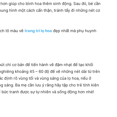
 hơn giúp cho bình hoa thêm sinh động. Sau đó, bé cần
ung hình một cách cẩn thận, tránh tẩy đi những nét cơ
cách tô màu vẽ
trang trí lọ hoa
đẹp nhất mà phụ huynh
út chì cơ bản để tiến hành vẽ đậm nhạt để tạo khối
 nghiêng khoảng 45 – 60 độ để vẽ những nét dài từ trên
c định rõ vùng tối và vùng sáng của lọ hoa, nếu ở
g sáng. Ba mẹ cần lưu ý rằng hãy tập cho trẻ tính kiên
 bức tranh được sự tự nhiên và sống động hơn nhé!