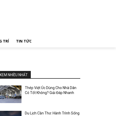
G TRÍ
TIN TỨC
XEM NHIỀU NHẤT
Thép Việt Úc Dùng Cho Nhà Dân
Có Tốt Không? Giải Đáp Nhanh
Du Lịch Cần Thơ: Hành Trình Sống