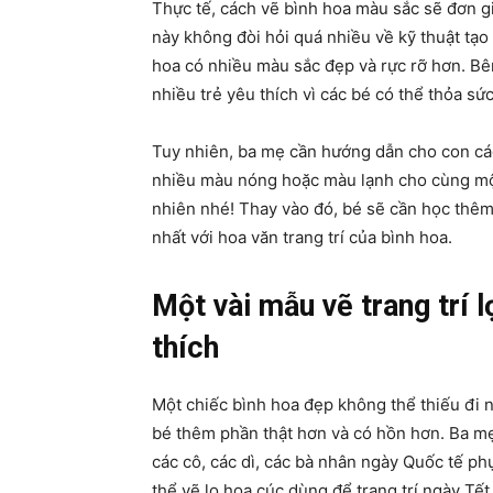
Thực tế, cách vẽ bình hoa màu sắc sẽ đơn gi
này không đòi hỏi quá nhiều về kỹ thuật tạo
hoa có nhiều màu sắc đẹp và rực rỡ hơn. Bên
nhiều trẻ yêu thích vì các bé có thể thỏa s
Tuy nhiên, ba mẹ cần hướng dẫn cho con cá
nhiều màu nóng hoặc màu lạnh cho cùng một 
nhiên nhé! Thay vào đó, bé sẽ cần học thê
nhất với hoa văn trang trí của bình hoa.
Một vài mẫu vẽ trang trí 
thích
Một chiếc bình hoa đẹp không thể thiếu đi 
bé thêm phần thật hơn và có hồn hơn. Ba mẹ
các cô, các dì, các bà nhân ngày Quốc tế p
thể vẽ lọ hoa cúc dùng để trang trí ngày Tết